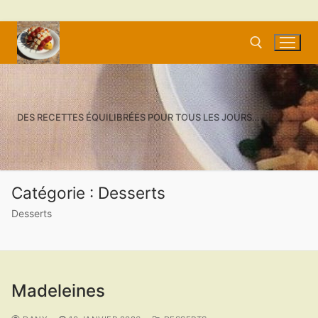
Aller
au
contenu
Rechercher :
DES RECETTES ÉQUILIBRÉES POUR TOUS LES JOURS…
Catégorie :
Desserts
Desserts
Madeleines