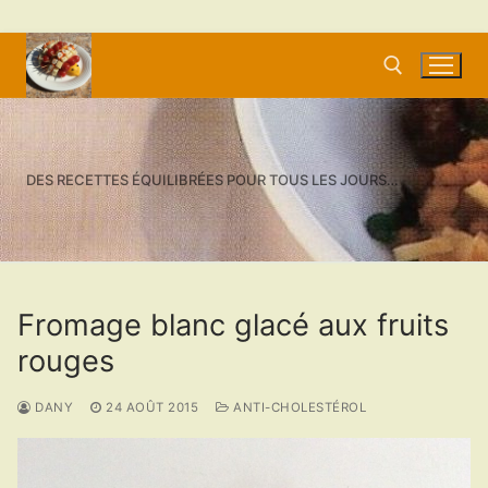
Aller
au
contenu
Rechercher :
DES RECETTES ÉQUILIBRÉES POUR TOUS LES JOURS…
Fromage blanc glacé aux fruits
rouges
DANY
24 AOÛT 2015
ANTI-CHOLESTÉROL